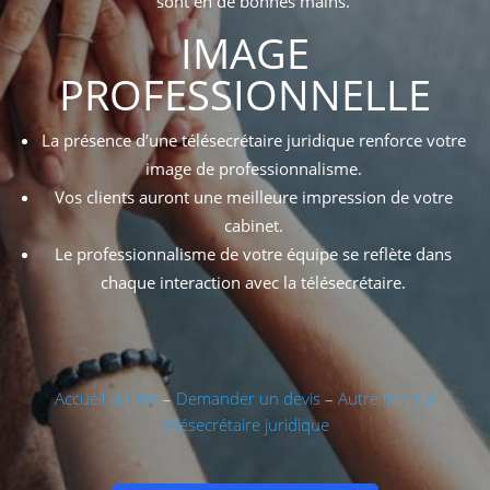
sont en de bonnes mains.
IMAGE
PROFESSIONNELLE
La présence d’une télésecrétaire juridique renforce votre
image de professionnalisme.
Vos clients auront une meilleure impression de votre
cabinet.
Le professionnalisme de votre équipe se reflète dans
chaque interaction avec la télésecrétaire.
Accueil du site
–
Demander un devis
–
Autre lien sur
télésecrétaire juridique