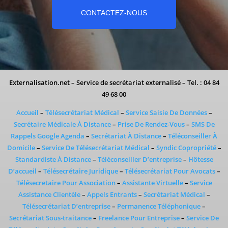
CONTACTEZ-NOUS
Externalisation.net – Service de secrétariat externalisé – Tel. : 04 84
49 68 00
Accueil
–
Télésecrétariat Médical
–
Service Saisie De Données
–
Secrétaire Médicale À Distance
–
Prise De Rendez-Vous
–
SMS De
Rappels Google Agenda
–
Secrétariat À Distance
–
Téléconseiller À
Domicile
–
Service De Télésecrétariat Médical
–
Syndic Copropriété
–
Standardiste À Distance
–
Téléconseiller D’entreprise
–
Hôtesse
D’accueil
–
Télésecrétaire Juridique
–
Télésecrétariat Pour Avocats
–
Télésecretaire Pour Association
–
Assistante Virtuelle
–
Service
Assistance Clientèle
–
Appels Entrants
–
Secrétariat Médical
–
Télésecrétariat D’entreprise
–
Permanence Téléphonique
–
Secrétariat Sous-traitance
–
Freelance Pour Entreprise
–
Service De