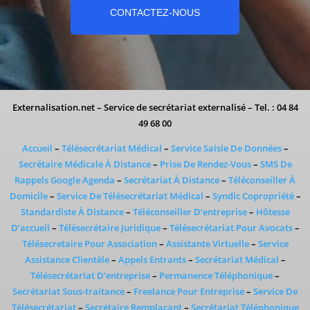
CONTACTEZ-NOUS
Externalisation.net – Service de secrétariat externalisé – Tel. : 04 84
49 68 00
Accueil
–
Télésecrétariat Médical
–
Service Saisie De Données
–
Secrétaire Médicale À Distance
–
Prise De Rendez-Vous
–
SMS De
Rappels Google Agenda
–
Secrétariat À Distance
–
Téléconseiller À
Domicile
–
Service De Télésecrétariat Médical
–
Syndic Copropriété
–
Standardiste À Distance
–
Téléconseiller D’entreprise
–
Hôtesse
D’accueil
–
Télésecrétaire Juridique
–
Télésecrétariat Pour Avocats
–
Télésecretaire Pour Association
–
Assistante Virtuelle
–
Service
Assistance Clientèle
–
Appels Entrants
–
Secrétariat Médical
–
Télésecrétariat D’entreprise
–
Permanence Téléphonique
–
Secrétariat Sous-traitance
–
Freelance Pour Entreprise
–
Service De
Télésecrétariat
–
Secrétaire Remplaçant
–
Secrétariat Téléphonique